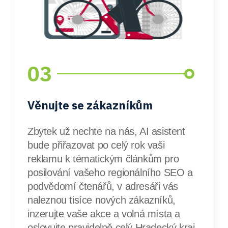
03
Věnujte se zákazníkům
Zbytek už nechte na nás, AI asistent
bude přiřazovat po celý rok vaši
reklamu k tématickým článkům pro
posilování vašeho regionálního SEO a
podvědomí čtenářů, v adresáři vás
naleznou tisíce nových zákazníků,
inzerujte vaše akce a volná místa a
oslovujte pravidelně celý Hradecký kraj,