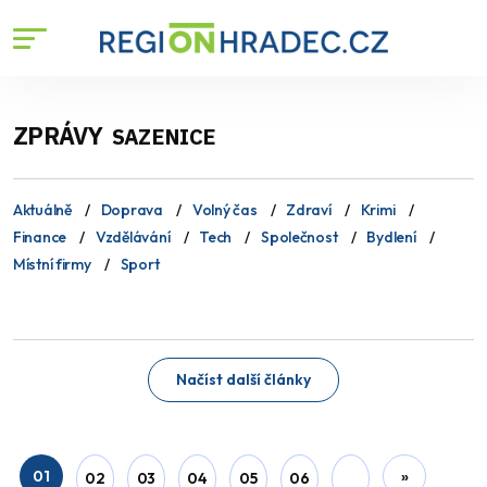
ZPRÁVY
SAZENICE
Aktuálně
Doprava
Volný čas
Zdraví
Krimi
Finance
Vzdělávání
Tech
Společnost
Bydlení
Místní firmy
Sport
Načíst další články
01
»
02
03
04
05
06