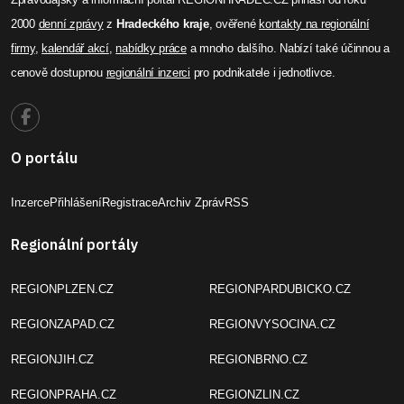
2000
denní zprávy
z
Hradeckého kraje
, ověřené
kontakty na regionální
firmy
,
kalendář akcí
,
nabídky práce
a mnoho dalšího. Nabízí také účinnou a
cenově dostupnou
regionální inzerci
pro podnikatele i jednotlivce.
O portálu
Inzerce
Přihlášení
Registrace
Archiv Zpráv
RSS
Regionální portály
REGIONPLZEN.CZ
REGIONPARDUBICKO.CZ
REGIONZAPAD.CZ
REGIONVYSOCINA.CZ
REGIONJIH.CZ
REGIONBRNO.CZ
REGIONPRAHA.CZ
REGIONZLIN.CZ