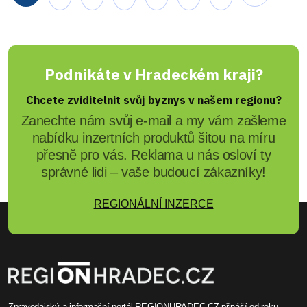
Podnikáte v Hradeckém kraji?
Chcete zviditelnit svůj byznys v našem regionu?
Zanechte nám svůj e-mail a my vám zašleme
nabídku inzertních produktů šitou na míru
přesně pro vás. Reklama u nás osloví ty
správné lidi – vaše budoucí zákazníky!
REGIONÁLNÍ INZERCE
Zpravodajský a informační portál REGIONHRADEC.CZ přináší od roku