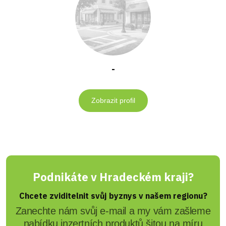
-
Zobrazit profil
Podnikáte v Hradeckém kraji?
Chcete zviditelnit svůj byznys v našem regionu?
Zanechte nám svůj e-mail a my vám zašleme
nabídku inzertních produktů šitou na míru