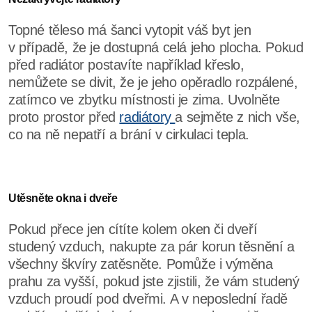
Topné těleso má šanci vytopit váš byt jen
v případě, že je dostupná celá jeho plocha. Pokud
před radiátor postavíte například křeslo,
nemůžete se divit, že je jeho opěradlo rozpálené,
zatímco ve zbytku místnosti je zima. Uvolněte
proto prostor před
radiátory
a sejměte z nich vše,
co na ně nepatří a brání v cirkulaci tepla.
Utěsněte okna i dveře
Pokud přece jen cítíte kolem oken či dveří
studený vzduch, nakupte za pár korun těsnění a
všechny škvíry zatěsněte. Pomůže i výměna
prahu za vyšší, pokud jste zjistili, že vám studený
vzduch proudí pod dveřmi. A v neposlední řadě