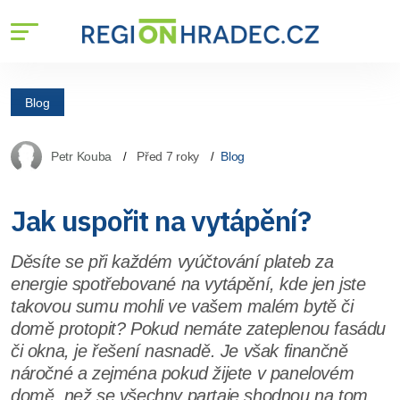
Blog
Petr Kouba
Před 7 roky
Blog
Jak uspořit na vytápění?
Děsíte se při každém vyúčtování plateb za
energie spotřebované na vytápění, kde jen jste
takovou sumu mohli ve vašem malém bytě či
domě protopit? Pokud nemáte zateplenou fasádu
či okna, je řešení nasnadě. Je však finančně
náročné a zejména pokud žijete v panelovém
domě, než se všechny partaje shodnou na tom,