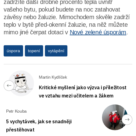
zadržíte další drobné procento tepla uvnitř
vašeho bytu, pokud budete na noc zatahovat
závěsy nebo žaluzie. Mimochodem skvěle zadrží
teplo v bytě před-okenní žaluzie, na něž můžete
mimo jiné čerpat dotaci v
Nové zelené úsporám
.
úspora
topení
vytápění
Martin Kydlíček
Kritické myšlení jako výzva i příležitost
ve vztahu mezi učitelem a žákem
Petr Kouba
5 vychytávek, jak se snadněji
přestěhovat