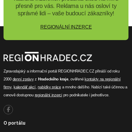
přesně pro vás. Reklama u nás osloví ty
správné lidi – vaše budoucí zákazníky!
REGIONÁLNÍ INZERCE
Zpravodajský a informační portál REGIONHRADEC.CZ přináší od roku
2000
denní zprávy
z
Hradeckého kraje
, ověřené
kontakty na regionální
firmy
,
kalendář akcí
,
nabídky práce
a mnoho dalšího. Nabízí také účinnou a
cenově dostupnou
regionální inzerci
pro podnikatele i jednotlivce.
O portálu