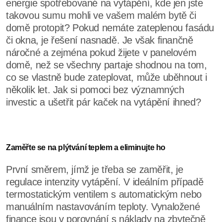
energie spotřebované na vytápění, kde jen jste
takovou sumu mohli ve vašem malém bytě či
domě protopit? Pokud nemáte zateplenou fasádu
či okna, je řešení nasnadě. Je však finančně
náročné a zejména pokud žijete v panelovém
domě, než se všechny partaje shodnou na tom,
co se vlastně bude zateplovat, může uběhnout i
několik let. Jak si pomoci bez významných
investic a ušetřit pár kaček na vytápění ihned?
Zaměřte se na plýtvání teplem a eliminujte ho
První směrem, jímž je třeba se zaměřit, je
regulace intenzity vytápění. V ideálním případě
termostatickým ventilem s automatickým nebo
manuálním nastavováním teploty. Vynaložené
finance jsou v porovnání s náklady na zbytečně