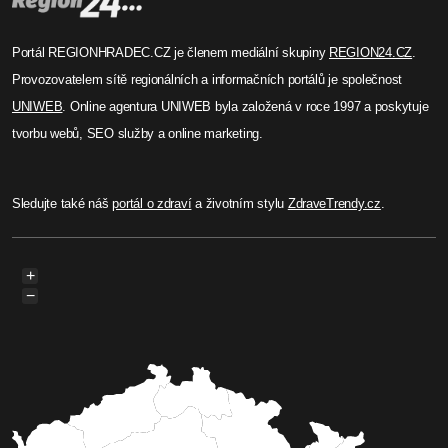
Miroslav Pucholt
Hradec posouvá lhůtu na
rekonstrukci podchodu do 9.
1. 2026