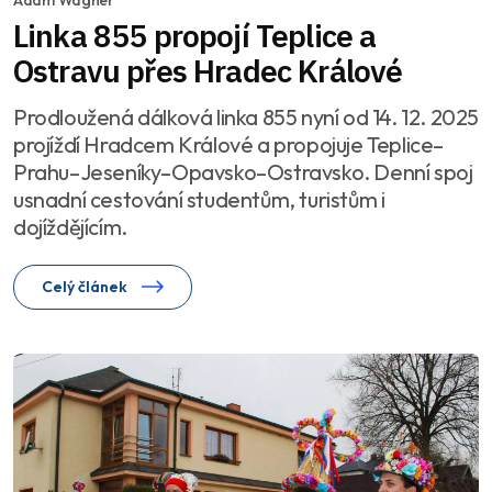
Adam Wágner
Linka 855 propojí Teplice a
Ostravu přes Hradec Králové
Prodloužená dálková linka 855 nyní od 14. 12. 2025
projíždí Hradcem Králové a propojuje Teplice–
Prahu–Jeseníky–Opavsko–Ostravsko. Denní spoj
usnadní cestování studentům, turistům i
dojíždějícím.
Celý článek