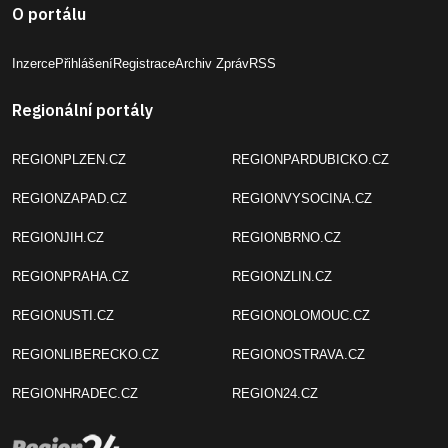
Jiří Padevěd
Začala zbraňová amnestie,
odevzdejte nelegální zbraně,
vyzývá stát