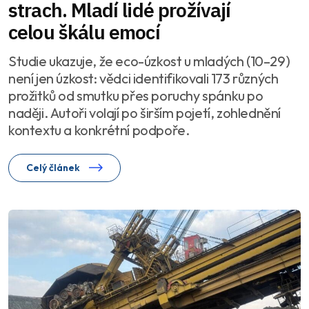
strach. Mladí lidé prožívají
celou škálu emocí
Studie ukazuje, že eco-úzkost u mladých (10–29)
není jen úzkost: vědci identifikovali 173 různých
prožitků od smutku přes poruchy spánku po
naději. Autoři volají po širším pojetí, zohlednění
kontextu a konkrétní podpoře.
Celý článek