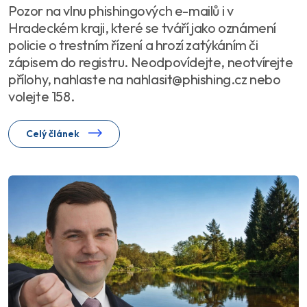
Pozor na vlnu phishingových e-mailů i v
Hradeckém kraji, které se tváří jako oznámení
policie o trestním řízení a hrozí zatýkáním či
zápisem do registru. Neodpovídejte, neotvírejte
přílohy, nahlaste na nahlasit@phishing.cz nebo
volejte 158.
Celý článek