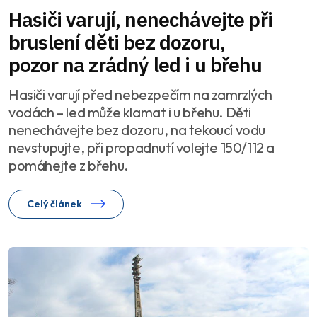
Hasiči varují, nenechávejte při
bruslení děti bez dozoru,
pozor na zrádný led i u břehu
Hasiči varují před nebezpečím na zamrzlých
vodách – led může klamat i u břehu. Děti
nenechávejte bez dozoru, na tekoucí vodu
nevstupujte, při propadnutí volejte 150/112 a
pomáhejte z břehu.
Celý článek