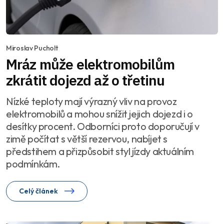
Miroslav Pucholt
Mráz může elektromobilům
zkrátit dojezd až o třetinu
Nízké teploty mají výrazný vliv na provoz
elektromobilů a mohou snížit jejich dojezd i o
desítky procent. Odborníci proto doporučují v
zimě počítat s větší rezervou, nabíjet s
předstihem a přizpůsobit styl jízdy aktuálním
podmínkám.
Celý článek