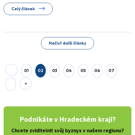
Celý článek
Jiří Padevěd
Pražský IKEM láme rekordy s
341 transplantacemi ledvin