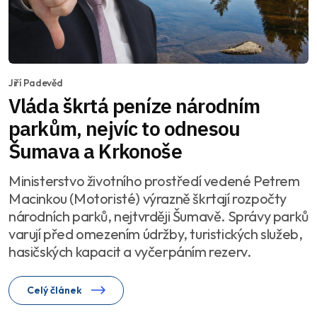
Jiří Padevěd
Vláda škrtá peníze národním
parkům, nejvíc to odnesou
Šumava a Krkonoše
Ministerstvo životního prostředí vedené Petrem
Macinkou (Motoristé) výrazně škrtají rozpočty
národních parků, nejtvrději Šumavě. Správy parků
varují před omezením údržby, turistických služeb,
hasičských kapacit a vyčerpáním rezerv.
Celý článek