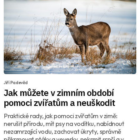
Jiří Padevěd
Jak můžete v zimním období
pomoci zvířatům a neuškodit
Praktické rady, jak pomoci zvířatům v zimě:
nerušit přírodu, mít psy na vodítku, nabídnout
nezamrzající vodu, zachovat úkryty, správně
přikrmovat ptáky a veverky, nekrmit srnčí a v