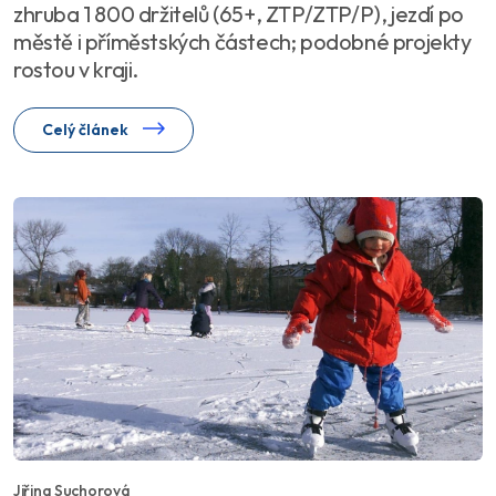
zhruba 1 800 držitelů (65+, ZTP/ZTP/P), jezdí po
městě i příměstských částech; podobné projekty
rostou v kraji.
Celý článek
Jiřina Suchorová