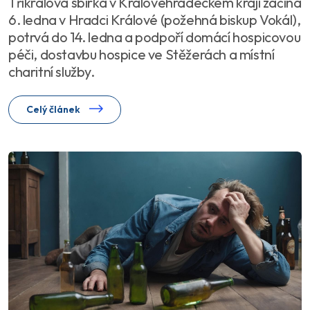
Tříkrálová sbírka v Královéhradeckém kraji začíná
6. ledna v Hradci Králové (požehná biskup Vokál),
potrvá do 14. ledna a podpoří domácí hospicovou
péči, dostavbu hospice ve Stěžerách a místní
charitní služby.
Celý článek