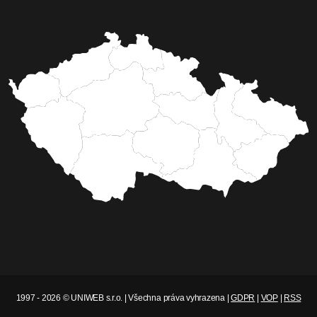
Mediální skupina Region24
Domácí péče v centru
pozornosti: Konference ČAS
DOMA 2025 přinesla novinky i
důležité výzvy