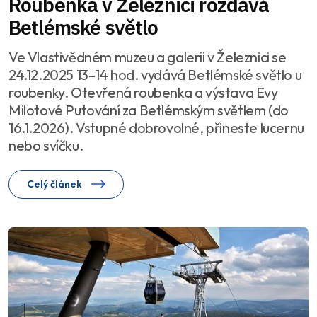
Roubenka v Železnici rozdává
Betlémské světlo
Ve Vlastivědném muzeu a galerii v Železnici se
24.12.2025 13–14 hod. vydává Betlémské světlo u
roubenky. Otevřená roubenka a výstava Evy
Milotové Putování za Betlémským světlem (do
16.1.2026). Vstupné dobrovolné, přineste lucernu
nebo svíčku.
Celý článek