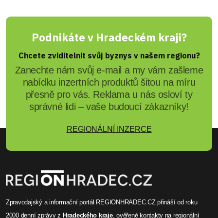
Jiřina Suchorová
Hasiči varují - pozor na dřevo
vedle udírny