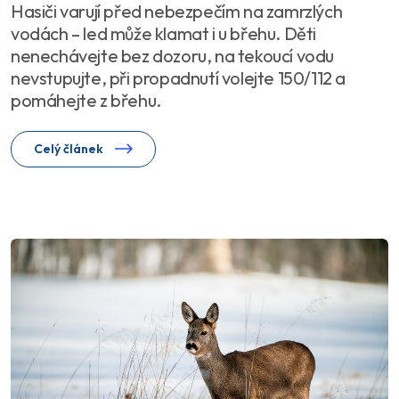
Hasiči varují před nebezpečím na zamrzlých
vodách – led může klamat i u břehu. Děti
nenechávejte bez dozoru, na tekoucí vodu
nevstupujte, při propadnutí volejte 150/112 a
pomáhejte z břehu.
Celý článek