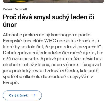
Rebeka Schmidt
Proč dává smysl suchý leden či
únor
Alkohol je prokazatelný karcinogen a podle
Evropské kanceláře WHO neexistuje hranice, u
které by se dalo říct, že je pro zdraví „bezpečná“.
Dobrá zpráva zní jednoduše: čím méně pijete, tím
nižší riziko nesete. A právě proto může měsíc bez
alkoholu – ať už v lednu, nebo v únoru – fungovat
jako praktický restart zdraví i v Česku, kde patří
spotřeba alkoholu dlouhodobě k nejvyšším v
Evropě.
Celý článek