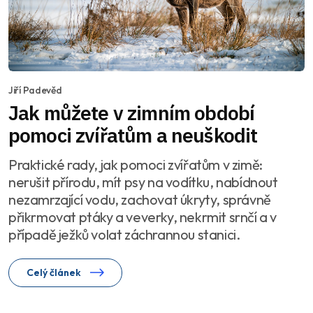
Jiří Padevěd
Jak můžete v zimním období
pomoci zvířatům a neuškodit
Praktické rady, jak pomoci zvířatům v zimě:
nerušit přírodu, mít psy na vodítku, nabídnout
nezamrzající vodu, zachovat úkryty, správně
přikrmovat ptáky a veverky, nekrmit srnčí a v
případě ježků volat záchrannou stanici.
Celý článek