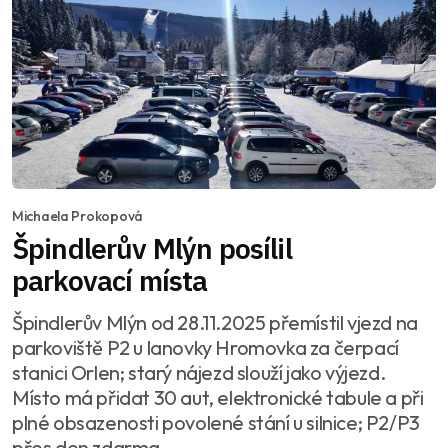
Michaela Prokopová
Špindlerův Mlýn posílil
parkovací místa
Špindlerův Mlýn od 28.11.2025 přemístil vjezd na
parkoviště P2 u lanovky Hromovka za čerpací
stanici Orlen; starý nájezd slouží jako výjezd.
Místo má přidat 30 aut, elektronické tabule a při
plné obsazenosti povolené stání u silnice; P2/P3
přes den zdarma.