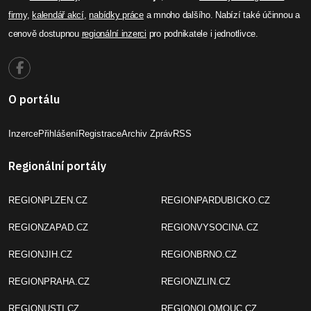
Adam Wágner
Les, nebo ulice? Procházka,
která léčí hlavu, nemusí vést
jen do přírody