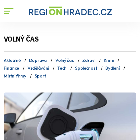
VOLNÝ ČAS
Aktuálně
Doprava
Volný čas
Zdraví
Krimi
Finance
Vzdělávání
Tech
Společnost
Bydlení
Místní firmy
Sport