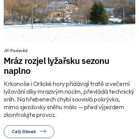
Jiří Padevěd
Mráz rozjel lyžařsku sezonu
naplno
Krkonoše i Orlické hory přidávají tratě a večerní
lyžování díky mrazivým nocím, převládá technický
sníh. Na hřebenech chybí souvislá pokrývka,
mimo sjezdovky sněhu málo — před výjezdem
zkontrolujte provoz.
Celý článek