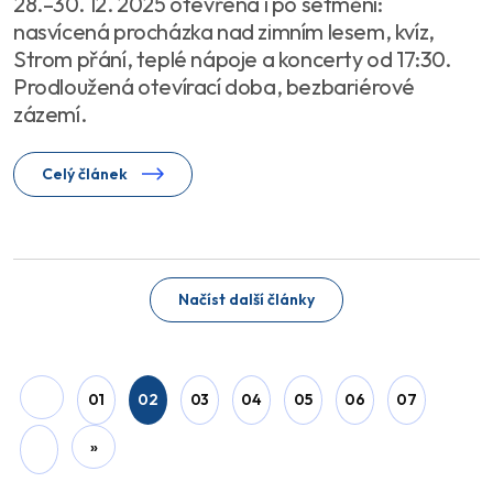
28.–30. 12. 2025 otevřená i po setmění:
nasvícená procházka nad zimním lesem, kvíz,
Strom přání, teplé nápoje a koncerty od 17:30.
Prodloužená otevírací doba, bezbariérové
zázemí.
Celý článek