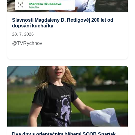
Slavnosti Magdaleny D. Rettigové| 200 let od
dopsání kuchařky
28. 7. 2026
@TVRychnov
Dva dny s orientačním během| SOOB Spartak