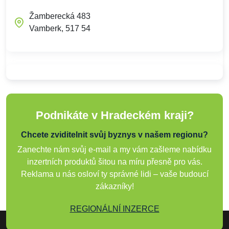
Žamberecká 483
Vamberk, 517 54
Podnikáte v Hradeckém kraji?
Chcete zviditelnit svůj byznys v našem regionu?
Zanechte nám svůj e-mail a my vám zašleme nabídku
inzertních produktů šitou na míru přesně pro vás.
Reklama u nás osloví ty správné lidi – vaše budoucí
zákazníky!
REGIONÁLNÍ INZERCE