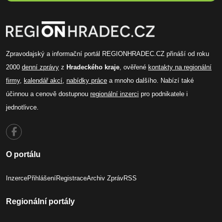
Zpravodajský a informační portál REGIONHRADEC.CZ přináší od roku
2000
denní zprávy
z
Hradeckého kraje
, ověřené
kontakty na regionální
firmy
,
kalendář akcí
,
nabídky práce
a mnoho dalšího. Nabízí také
účinnou a cenově dostupnou
regionální inzerci
pro podnikatele i
jednotlivce.
O portálu
Inzerce
Přihlášení
Registrace
Archiv Zpráv
RSS
Regionální portály