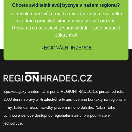
Chcete zviditelnit svůj byznys v našem regionu?
Zanechte nám svůj e-mail a my vám zašleme nabídku
inzertních produktů šitou na míru přesně pro vás.
Reklama u nás osloví ty správné lidi – vaše budoucí
zákazníky!
REGIONÁLNÍ INZERCE
Zpravodajský a informační portál REGIONHRADEC.CZ přináší od roku
2000
denní zprávy
z
Hradeckého kraje
, ověřené
kontakty na regionální
firmy
,
kalendář akcí
,
nabídky práce
a mnoho dalšího. Nabízí také
účinnou a cenově dostupnou
regionální inzerci
pro podnikatele i
jednotlivce.