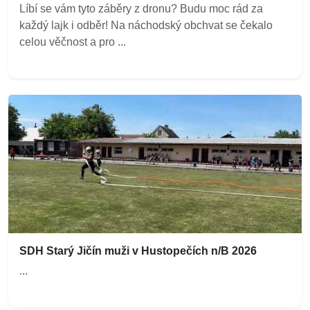
Líbí se vám tyto záběry z dronu? Budu moc rád za
každý lajk i odběr! Na náchodský obchvat se čekalo
celou věčnost a pro ...
SDH Starý Jičín muži v Hustopečích n/B 2026
...