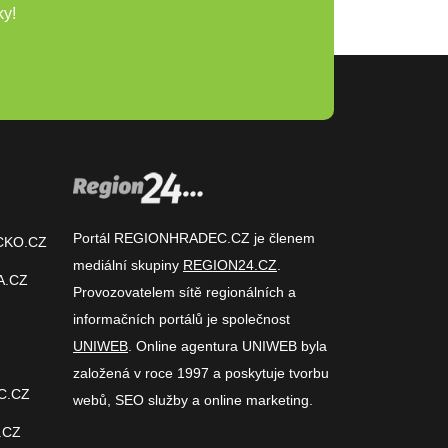
ky!
Portál REGIONHRADEC.CZ je členem
CKO.CZ
mediální skupiny
REGION24.CZ
.
A.CZ
Provozovatelem sítě regionálních a
informačních portálů je společnost
UNIWEB
. Online agentura UNIWEB byla
založená v roce 1997 a poskytuje tvorbu
C.CZ
webů, SEO služby a online marketing.
.CZ