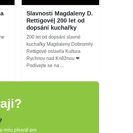
la
Slavnosti Magdaleny D.
Rettigové| 200 let od
dopsání kuchařky
me
200 let od dopsání slavné
kuchařky Magdaleny Dobromily
Rettigové oslavila Kultura
Rychnov nad Kněžnou ❤
Podívejte se na ...
aji?
?
a míru přesně pro