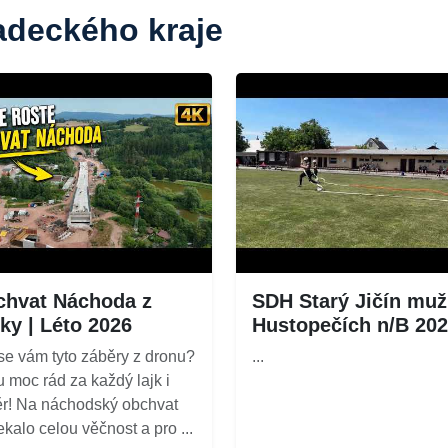
radeckého kraje
hvat Náchoda z
SDH Starý Jičín muž
ky | Léto 2026
Hustopečích n/B 20
 se vám tyto záběry z dronu?
...
 moc rád za každý lajk i
r! Na náchodský obchvat
ekalo celou věčnost a pro ...