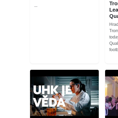
Tro
...
Lea
Qua
Hrad
Tro
toda
Qual
footb