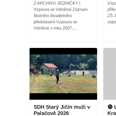
Z ARCHIVU JEDNIČKY |
Vzpo
Vzpoura ve Vitiněvsi Záznam
příle
školního divadelního
ZŠ J
představení Vzpoura ve
vzpo
Vitiněvsi z roku 2007....
SDH Starý Jičín muži v
🔴 
Palačově 2026
Kra