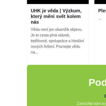
UHK je věda | Výzkum,
Ple
který mění svět kolem
...
nás
Věda není jen okamžik objevu.
Je to cesta plná otázek,
trpělivosti, spolupráce a hledání
nových řešení. Poznejte vědu
na...
Pod
Zanechte nám svů