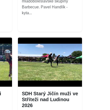
mladoboleslavské skupiny
Barbecue. Pavel Handlík -
kyta...
i
SDH Starý Jičín muži ve
Stříteži nad Ludinou
2026