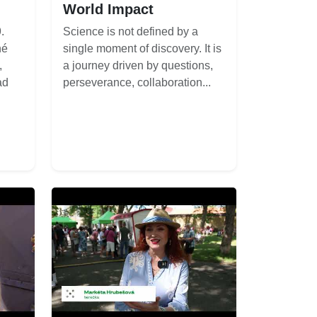
World Impact
.
Science is not defined by a
né
single moment of discovery. It is
,
a journey driven by questions,
ad
perseverance, collaboration...