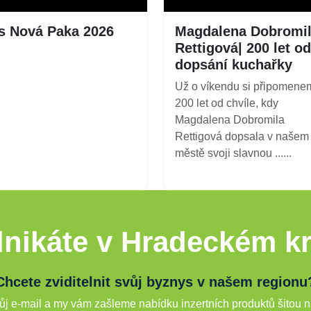
s Nová Paka 2026
Magdalena Dobromi
Rettigová| 200 let od
dopsání kuchařky
Už o víkendu si připomene
200 let od chvíle, kdy
Magdalena Dobromila
Rettigová dopsala v našem
městě svoji slavnou ......
nikáte v Hradeckém kr
Chcete zviditelnit svůj byznys v našem regionu
j e-mail a my vám zašleme nabídku inzertních produktů šitou n