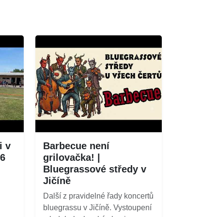
i v
Barbecue není
26
grilovačka! |
Bluegrassové středy v
Jičíně
Další z pravidelné řady koncertů
bluegrassu v Jičíně. Vystoupení