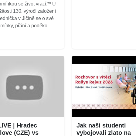
mínkou se život vrací.** U
žitosti 130. výročí založení
ednička v Jičíně se o své
mínky, přání a poděko...
LIVE | Hradec
Jak naši studenti
love (CZE) vs
vybojovali zlato na