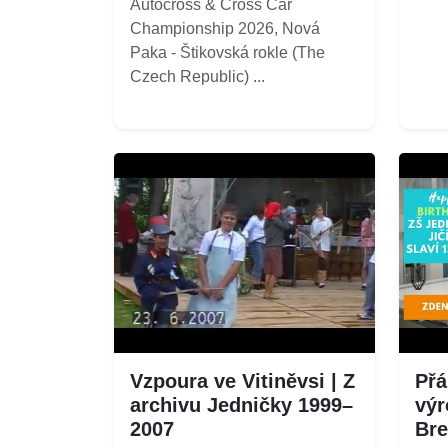
Autocross & Cross Car
Championship 2026, Nová
Paka - Štikovská rokle (The
Czech Republic) ...
Vzpoura ve Vitiněvsi | Z
Přá
archivu Jedničky 1999–
výr
2007
Bre