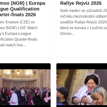
mso (NOR) | Europa
Rallye Rejvíz 2026
gue Qualification
Naši medici se zúčastnili 29
rter-finals 2026
ročníku mezinárodní odbor
ec Kralove (CZE) vs
soutěže Rallye Rejvíz 2026
mso (NOR) LIVE Watch
která se konala v Loučné n
y's Europa League
Desno...
ification Quarter-finals
all match live....