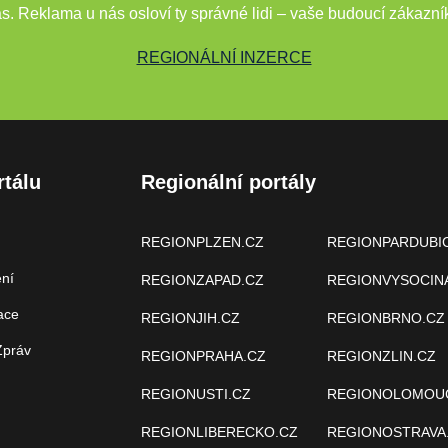
s. Reklama u nás osloví ty správné lidi – vaše budoucí zákazní
REGIONÁLNÍ INZERCE
rtálu
Regionální portály
REGIONPLZEN.CZ
REGIONPARDUBI
ení
REGIONZAPAD.CZ
REGIONVYSOCIN
ace
REGIONJIH.CZ
REGIONBRNO.CZ
Zpráv
REGIONPRAHA.CZ
REGIONZLIN.CZ
REGIONUSTI.CZ
REGIONOLOMOU
REGIONLIBERECKO.CZ
REGIONOSTRAVA