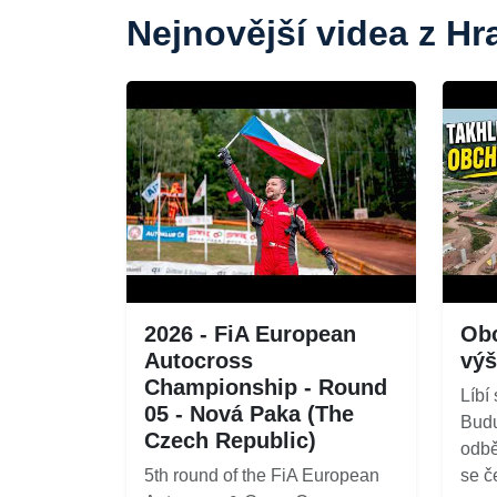
Nejnovější videa z H
2026 - FiA European
Obc
Autocross
výš
Championship - Round
Líbí
05 - Nová Paka (The
Budu
Czech Republic)
odbě
5th round of the FiA European
se č