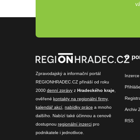
vá
O po
Zpravodajský a informační portál
Inzerce
REGIONHRADEC.CZ přináší od roku
Přihláš
2000
denní zprávy
z
Hradeckého kraje
,
Registr
ověřené
kontakty na regionální firmy
,
kalendář akcí
,
nabídky práce
a mnoho
Archiv 
dalšího. Nabízí také účinnou a cenově
RSS
dostupnou
regionální inzerci
pro
podnikatele i jednotlivce.