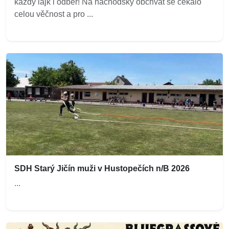
každý lajk i odběr! Na náchodský obchvat se čekalo
celou věčnost a pro ...
SDH Starý Jičín muži v Hustopečích n/B 2026
...