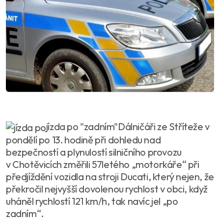
jízda po "zadním"Dálničáři ze Stříteže v
pondělí po 13. hodině při dohledu nad
bezpečností a plynulostí silničního provozu
v Chotěvicích změřili 57letého „motorkáře“ při
předjíždění vozidla na stroji Ducati, který nejen, že
překročil nejvyšší dovolenou rychlost v obci, když
uháněl rychlostí 121 km/h, tak navíc jel „po
zadním“.