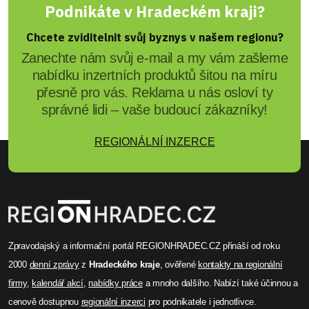
Podnikáte v Hradeckém kraji?
Chcete zviditelnit svůj byznys v našem regionu?
Zanechte nám svůj e-mail a my vám zašleme
nabídku inzertních produktů šitou na míru
přesně pro vás. Reklama u nás osloví ty
správné lidi – vaše budoucí zákazníky!
REGIONÁLNÍ INZERCE
Zpravodajský a informační portál REGIONHRADEC.CZ přináší od roku
2000
denní zprávy
z
Hradeckého kraje
, ověřené
kontakty na regionální
firmy
,
kalendář akcí
,
nabídky práce
a mnoho dalšího. Nabízí také účinnou a
cenově dostupnou
regionální inzerci
pro podnikatele i jednotlivce.