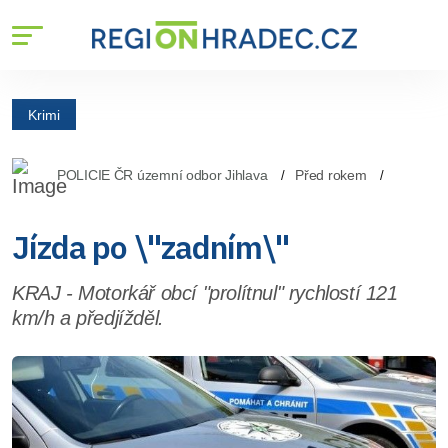
Krimi
POLICIE ČR územní odbor Jihlava
Před rokem
Jízda po \"zadním\"
KRAJ - Motorkář obcí "prolítnul" rychlostí 121
km/h a předjížděl.