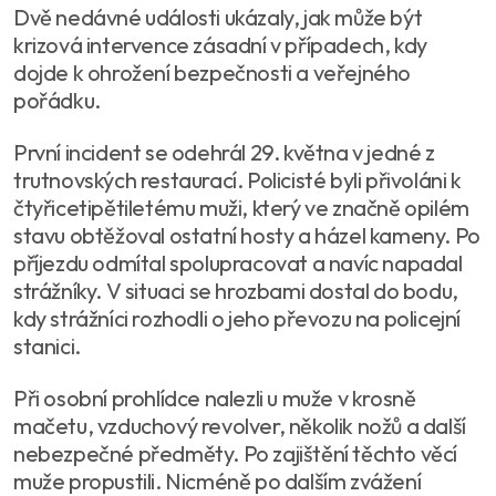
Dvě nedávné události ukázaly, jak může být
krizová intervence zásadní v případech, kdy
dojde k ohrožení bezpečnosti a veřejného
pořádku.
První incident se odehrál 29. května v jedné z
trutnovských restaurací. Policisté byli přivoláni k
čtyřicetipětiletému muži, který ve značně opilém
stavu obtěžoval ostatní hosty a házel kameny. Po
příjezdu odmítal spolupracovat a navíc napadal
strážníky. V situaci se hrozbami dostal do bodu,
kdy strážníci rozhodli o jeho převozu na policejní
stanici.
Při osobní prohlídce nalezli u muže v krosně
mačetu, vzduchový revolver, několik nožů a další
nebezpečné předměty. Po zajištění těchto věcí
muže propustili. Nicméně po dalším zvážení