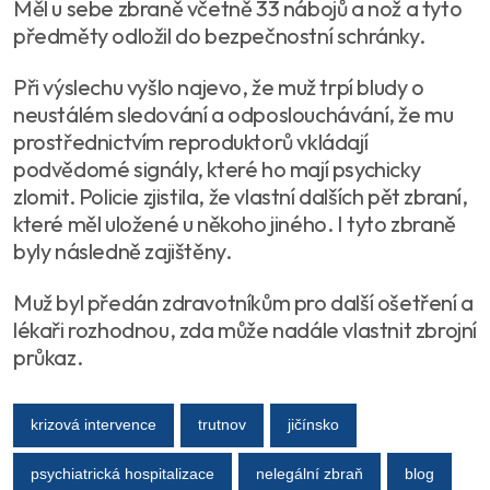
Měl u sebe zbraně včetně 33 nábojů a nož a tyto
předměty odložil do bezpečnostní schránky.
Při výslechu vyšlo najevo, že muž trpí bludy o
neustálém sledování a odposlouchávání, že mu
prostřednictvím reproduktorů vkládají
podvědomé signály, které ho mají psychicky
zlomit. Policie zjistila, že vlastní dalších pět zbraní,
které měl uložené u někoho jiného. I tyto zbraně
byly následně zajištěny.
Muž byl předán zdravotníkům pro další ošetření a
lékaři rozhodnou, zda může nadále vlastnit zbrojní
průkaz.
krizová intervence
trutnov
jičínsko
psychiatrická hospitalizace
nelegální zbraň
blog