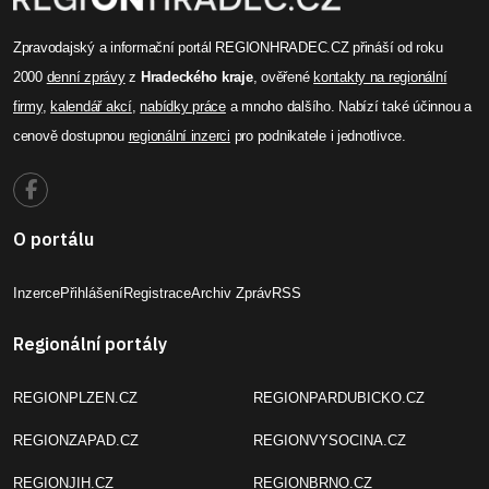
Zpravodajský a informační portál REGIONHRADEC.CZ přináší od roku
2000
denní zprávy
z
Hradeckého kraje
, ověřené
kontakty na regionální
firmy
,
kalendář akcí
,
nabídky práce
a mnoho dalšího. Nabízí také účinnou a
cenově dostupnou
regionální inzerci
pro podnikatele i jednotlivce.
O portálu
Inzerce
Přihlášení
Registrace
Archiv Zpráv
RSS
Regionální portály
REGIONPLZEN.CZ
REGIONPARDUBICKO.CZ
REGIONZAPAD.CZ
REGIONVYSOCINA.CZ
REGIONJIH.CZ
REGIONBRNO.CZ