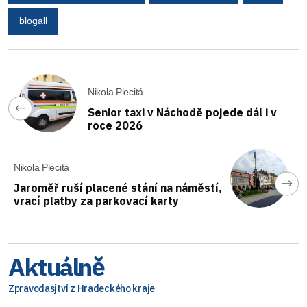
blogall
Nikola Plecitá
Senior taxi v Náchodě pojede dál i v
roce 2026
Nikola Plecitá
Jaroměř ruší placené stání na náměstí,
vrací platby za parkovací karty
Aktuálně
Zpravodasjtví z Hradeckého kraje