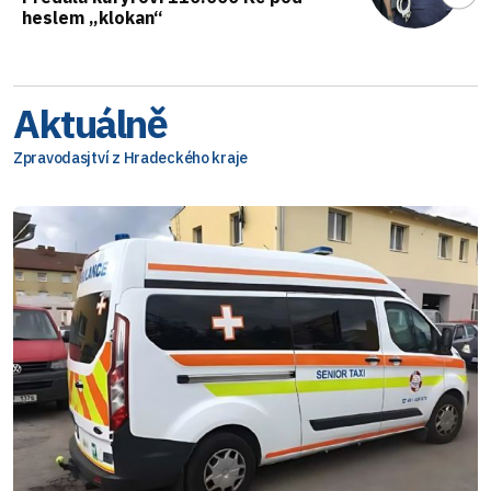
heslem „klokan“
Aktuálně
Zpravodasjtví z Hradeckého kraje