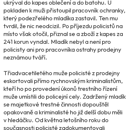
ukrýval do kapes oblečení a do batohu. U
pokladen k muži přistoupil pracovník ochranky,
který podezřelého mladíka zastavil. Ten mu
tvrdil, že nic neodcizil. Po příjezdu policistů na
místo však otočil, přiznal se a zboží z kapes za
241 korun vyndal. Mladík nebyl a není pro
policisty ani pro pracovníka ostrahy prodejny
neznámou tváří.
Třiadvacetiletého muže policisté z prodejny
eskortovali přímo rychnovským kriminalistům,
kteří ho po provedení úkonů trestního řízení
muže umístili do policejní cely. Zadržený mladík
se majetkové trestné činnosti dopouštěl
opakovaně a kriminalisté ho již delší dobu měli
v hledáčku. Od května letošního roku do
současnosti policisté zadokumentovali