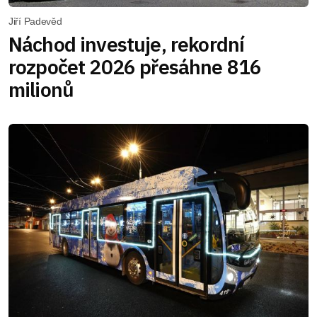
Jiří Padevěd
Náchod investuje, rekordní
rozpočet 2026 přesáhne 816
milionů