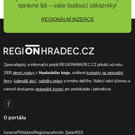
správné lidi – vaše budoucí zákazníky!
REGIONÁLNÍ INZERCE
Zpravodajský a informační portál REGIONHRADEC.CZ přináší od roku
2000
denní zprávy
z
Hradeckého kraje
, ověřené
kontakty na regionální
firmy
,
kalendář akcí
,
nabídky práce
a mnoho dalšího. Nabízí také účinnou a
cenově dostupnou
regionální inzerci
pro podnikatele i jednotlivce.
O portálu
Inzerce
Přihlášení
Registrace
Archiv Zpráv
RSS