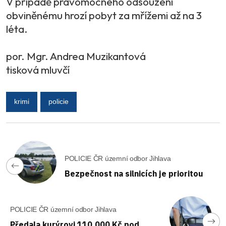
V případě pravomocného odsouzení
obviněnému hrozí pobyt za mřížemi až na 3
léta.
por. Mgr. Andrea Muzikantová
tisková mluvčí
krimi
policie
POLICIE ČR územní odbor Jihlava
Bezpečnost na silnicích je prioritou
POLICIE ČR územní odbor Jihlava
Předala kurýrovi 110.000 Kč pod