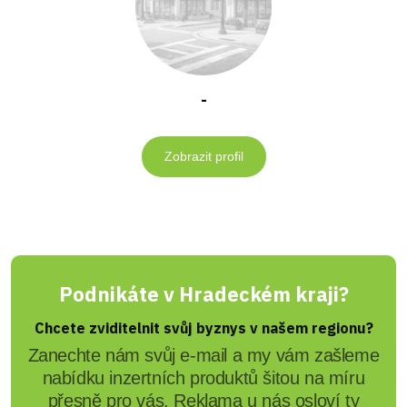
-
Zobrazit profil
Podnikáte v Hradeckém kraji?
Chcete zviditelnit svůj byznys v našem regionu?
Zanechte nám svůj e-mail a my vám zašleme
nabídku inzertních produktů šitou na míru
přesně pro vás. Reklama u nás osloví ty