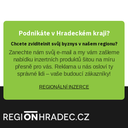
Podnikáte v Hradeckém kraji?
Chcete zviditelnit svůj byznys v našem regionu?
Zanechte nám svůj e-mail a my vám zašleme
nabídku inzertních produktů šitou na míru
přesně pro vás. Reklama u nás osloví ty
správné lidi – vaše budoucí zákazníky!
REGIONÁLNÍ INZERCE