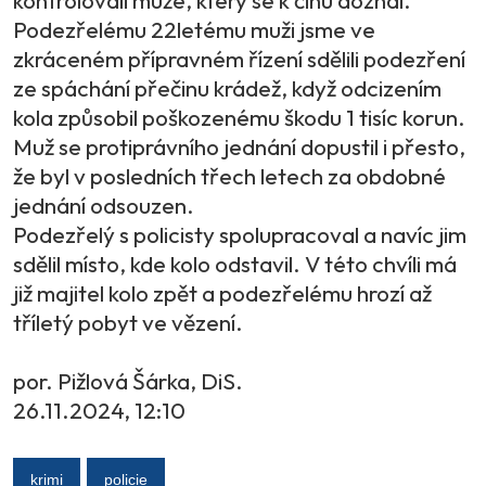
kontrolovali muže, který se k činu doznal.
Podezřelému 22letému muži jsme ve
zkráceném přípravném řízení sdělili podezření
ze spáchání přečinu krádež, když odcizením
kola způsobil poškozenému škodu 1 tisíc korun.
Muž se protiprávního jednání dopustil i přesto,
že byl v posledních třech letech za obdobné
jednání odsouzen.
Podezřelý s policisty spolupracoval a navíc jim
sdělil místo, kde kolo odstavil. V této chvíli má
již majitel kolo zpět a podezřelému hrozí až
tříletý pobyt ve vězení.
por. Pižlová Šárka, DiS.
26.11.2024, 12:10
krimi
policie