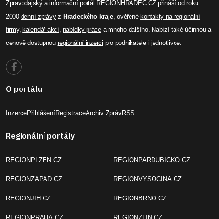
Zpravodajský a informační portál REGIONHRADEC.CZ přináší od roku
2000
denní zprávy
z
Hradeckého kraje
, ověřené
kontakty na regionální
firmy
,
kalendář akcí
,
nabídky práce
a mnoho dalšího. Nabízí také účinnou a
cenově dostupnou
regionální inzerci
pro podnikatele i jednotlivce.
O portálu
Inzerce
Přihlášení
Registrace
Archiv Zpráv
RSS
Regionální portály
REGIONPLZEN.CZ
REGIONPARDUBICKO.CZ
REGIONZAPAD.CZ
REGIONVYSOCINA.CZ
REGIONJIH.CZ
REGIONBRNO.CZ
REGIONPRAHA.CZ
REGIONZLIN.CZ