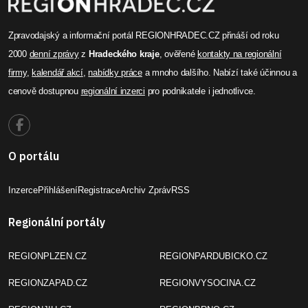
Zpravodajský a informační portál REGIONHRADEC.CZ přináší od roku
2000
denní zprávy
z
Hradeckého kraje
, ověřené
kontakty na regionální
firmy
,
kalendář akcí
,
nabídky práce
a mnoho dalšího. Nabízí také účinnou a
cenově dostupnou
regionální inzerci
pro podnikatele i jednotlivce.
O portálu
Inzerce
Přihlášení
Registrace
Archiv Zpráv
RSS
Regionální portály
REGIONPLZEN.CZ
REGIONPARDUBICKO.CZ
REGIONZAPAD.CZ
REGIONVYSOCINA.CZ