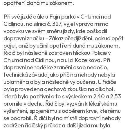
opatření daná mu zákonem.
Při své jízdě dále u Fajn parku v Chlumci nad
Cidlinou, na silnici č. 327, vyjel vpravo mimo
vozovku ve svém směru jízdy, kde poškodil
dopravní značku - Zákaz předjíždění, odkud opět
odjel, aniž by učinil opatření daná mu zákonem.
Řidič byl následně zastaven hlídkou Policie v
Chlumci nad Cidlinou, na ulici Kozelkova. Při
dopravní nehodě ke zranění osob nedošlo,
technická závada jako příčina nehody nebyla
uplatněna a byla následně vyloučena. U řidiče
byla provedena dechová zkouška na alkohol,
která byla pozitivní a to s výsledkem 2,40 a 2,53
promile v dechu. Řidič byl vyzván k lékařskému
vyšetření, spojenému s odběrem krve, kterému
se podrobil. Řidiči byl na místě dopravní nehody
zadržen řidičský průkaz a další jízda mu byla