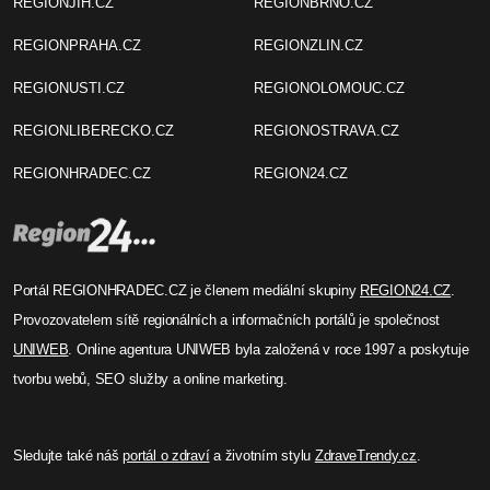
REGIONJIH.CZ
REGIONBRNO.CZ
REGIONPRAHA.CZ
REGIONZLIN.CZ
REGIONUSTI.CZ
REGIONOLOMOUC.CZ
REGIONLIBERECKO.CZ
REGIONOSTRAVA.CZ
REGIONHRADEC.CZ
REGION24.CZ
Portál REGIONHRADEC.CZ je členem mediální skupiny
REGION24.CZ
.
Provozovatelem sítě regionálních a informačních portálů je společnost
UNIWEB
. Online agentura UNIWEB byla založená v roce 1997 a poskytuje
tvorbu webů, SEO služby a online marketing.
Sledujte také náš
portál o zdraví
a životním stylu
ZdraveTrendy.cz
.