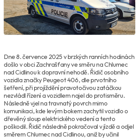
Dne 8. července 2025 v brzkých ranních hodinách
došlo v obci Zachrašťany ve směru na Chlumec
nad Cidlinou k dopravní nehodě. Řidič osobního
vozidla značky Peugeot 406, dle prvotního
šetření, při projíždění pravotočivou zatáčkou
nezvládl řízení a vozidlem najel do protisměru.
Následně vjel na travnatý povrch mimo
komunikaci, kde levým bokem zachytil vozidlo o
dřevěný sloup elektrického vedení a tento
poškodil. Řidič následně pokračoval v jízdě a odjel
směrem Chlumec nad Cidlinou, aniž by učinil