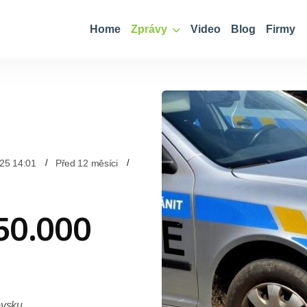
Home
Zprávy
Video
Blog
Firmy
25 14:01
Před 12 měsíci
150.000
ovsku.