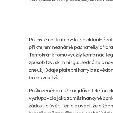
Policisté na Trutnovsku se aktuálně z
při kterém neznámé pachatelky připra
Tentokrát k tomu využily kombinaci l
způsob tzv. skimmingu. Jedná se o no
zneužijí údaje platební karty bez vědomí 
bankovnictví.
Poškozeného muže nejdříve telefonic
vystupovala jako zaměstnankyně banky
žádosti o úvěr. Ten ale uvedl, že o žád
byly zřejmě zneužity jeho osobní údaje a