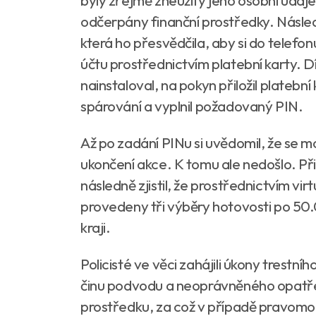
odčerpány finanční prostředky. Násled
která ho přesvědčila, aby si do telefon
účtu prostřednictvím platební karty. Dí
nainstaloval, na pokyn přiložil platební
spárování a vyplnil požadovaný PIN.
Až po zadání PINu si uvědomil, že se 
ukončení akce. K tomu ale nedošlo. Př
následně zjistil, že prostřednictvím vir
provedeny tři výběry hotovosti po 5
kraji.
Policisté ve věci zahájili úkony trestn
činu podvodu a neoprávněného opatře
prostředku, za což v případě pravomoc