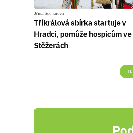
Jiřina Suchorová
Tříkrálová sbírka startuje v
Hradci, pomůže hospicům ve
Stěžerách
Da
Pod