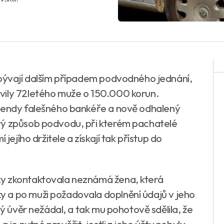
abývají dalším případem podvodného jednání,
vily 72letého muže o 150.000 korun.
egendy falešného bankéře a nově odhalený
vý způsob podvodu, při kterém pachatelé
jejího držitele a získají tak přístup do
ky zkontaktovala neznámá žena, která
 a po muži požadovala doplnění údajů v jeho
ný úvěr nežádal, a tak mu pohotově sdělila, že
 je nutné prověřit, jestli z jeho účtu nebyly