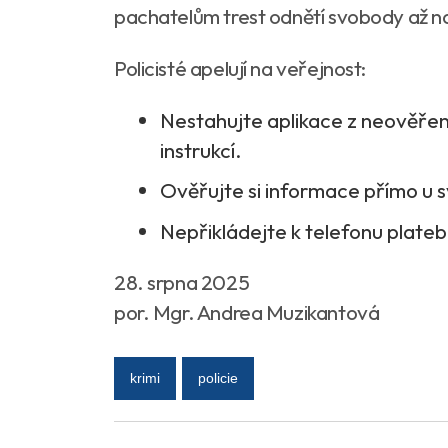
pachatelům trest odnětí svobody až na 
Policisté apelují na veřejnost:
Nestahujte aplikace z neověřen
instrukcí.
Ověřujte si informace přímo u 
Nepřikládejte k telefonu plate
28. srpna 2025
por. Mgr. Andrea Muzikantová
krimi
policie