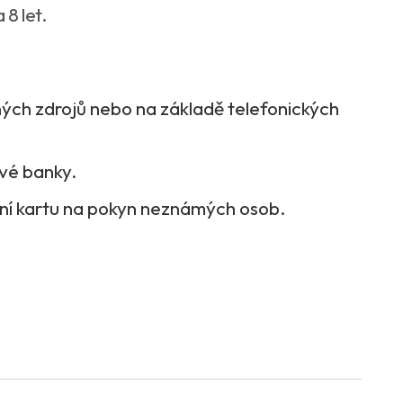
8 let.
ých zdrojů nebo na základě telefonických
své banky.
bní kartu na pokyn neznámých osob.