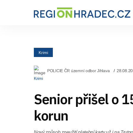
Krimi
POLICIE ČR územní odbor Jihlava
28.08.20
Krimi
Senior přišel o 
korun
Nový způsob zneužití platební karty už i na Trutn