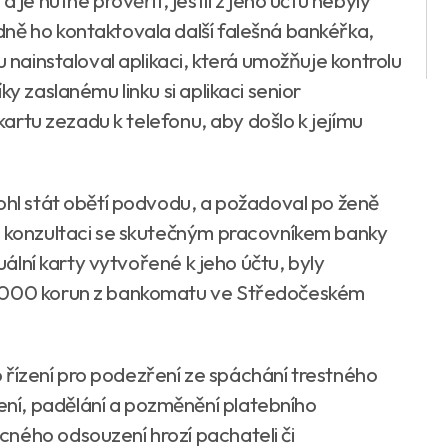
ně ho kontaktovala další falešná bankéřka,
u nainstaloval aplikaci, která umožňuje kontrolu
ky zaslanému linku si aplikaci senior
 kartu zezadu k telefonu, aby došlo k jejímu
mohl stát obětí podvodu, a požadoval po ženě
i konzultaci se skutečným pracovníkem banky
tuální karty vytvořené k jeho účtu, byly
0.000 korun z bankomatu ve Středočeském
ího řízení pro podezření ze spáchání trestného
ní, padělání a pozměnění platebního
ného odsouzení hrozí pachateli či