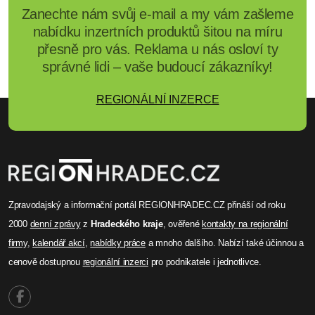
Zanechte nám svůj e-mail a my vám zašleme
nabídku inzertních produktů šitou na míru
přesně pro vás. Reklama u nás osloví ty
správné lidi – vaše budoucí zákazníky!
REGIONÁLNÍ INZERCE
Zpravodajský a informační portál REGIONHRADEC.CZ přináší od roku
2000
denní zprávy
z
Hradeckého kraje
, ověřené
kontakty na regionální
firmy
,
kalendář akcí
,
nabídky práce
a mnoho dalšího. Nabízí také účinnou a
cenově dostupnou
regionální inzerci
pro podnikatele i jednotlivce.