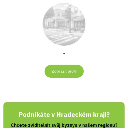
-
Zobrazit profil
Podnikáte v Hradeckém kraji?
Chcete zviditelnit svůj byznys v našem regionu?