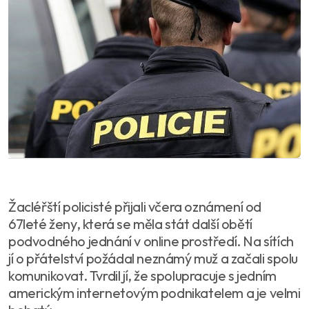
Žacléřští policisté přijali včera oznámení od
67leté ženy, která se měla stát další obětí
podvodného jednání v online prostředí. Na sítích
jí o přátelství požádal neznámý muž a začali spolu
komunikovat. Tvrdil jí, že spolupracuje s jedním
americkým internetovým podnikatelem a je velmi