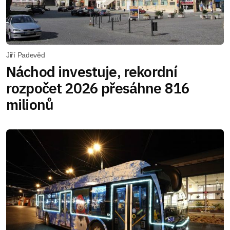
Jiří Padevěd
Náchod investuje, rekordní
rozpočet 2026 přesáhne 816
milionů