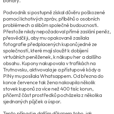
bohatý.
Podvodník si postupně získal důvěru poškozené
pomocí lichotivých zpráv, příběhů o osobních
problémech a slibům společné budoucnosti.
Přestože nikdy nepožadoval přímé zaslání peněz,
přesvědčil ji, aby mu opakovaně zasílala
fotografie předplacených kuponů jedné ze
společností, které mají sloužit k dobíjení
virtuálních peněženek, k nákupu her a dalšího
obsahu. Kupony nakupovala v trafikách na
Trutnovsku, aktivovala je a přístupové kódy a
PINy mu posílala Whatsappem. Od března do
konce července tak žena nakoupila několik
stovek kuponů za více než 400 tisíc korun,
přičemž část prostředků pocházela z několika
sjednaných půjček a úspor.
Tento případ je dalším důkazem toho, jak