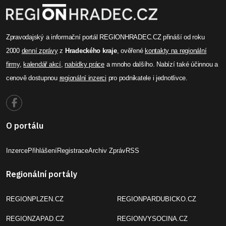
Zpravodajský a informační portál REGIONHRADEC.CZ přináší od roku
2000
denní zprávy
z
Hradeckého kraje
, ověřené
kontakty na regionální
firmy
,
kalendář akcí
,
nabídky práce
a mnoho dalšího. Nabízí také účinnou a
cenově dostupnou
regionální inzerci
pro podnikatele i jednotlivce.
O portálu
Inzerce
Přihlášení
Registrace
Archiv Zpráv
RSS
Regionální portály
REGIONPLZEN.CZ
REGIONPARDUBICKO.CZ
REGIONZAPAD.CZ
REGIONVYSOCINA.CZ