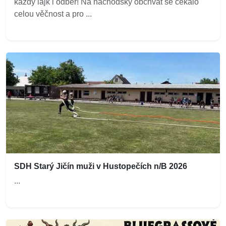
každý lajk i odběr! Na náchodský obchvat se čekalo
celou věčnost a pro ...
SDH Starý Jičín muži v Hustopečích n/B 2026
...