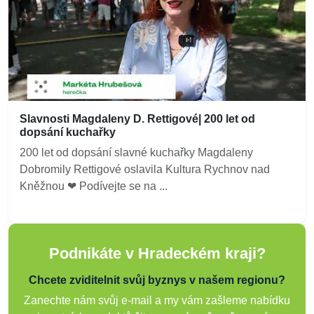
Slavnosti Magdaleny D. Rettigové| 200 let od
dopsání kuchařky
200 let od dopsání slavné kuchařky Magdaleny
Dobromily Rettigové oslavila Kultura Rychnov nad
Kněžnou ❤ Podívejte se na ...
Podnikáte v Hradeckém kraji?
Chcete zviditelnit svůj byznys v našem regionu?
Zanechte nám svůj e-mail a my vám zašleme nabídku