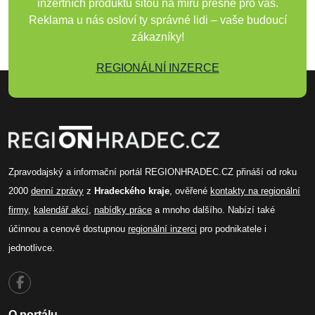
inzertních produktů šitou na míru přesně pro vás.
Reklama u nás osloví ty správné lidi – vaše budoucí
zákazníky!
REGIONÁLNÍ INZERCE
Zpravodajský a informační portál REGIONHRADEC.CZ přináší od roku
2000
denní zprávy
z
Hradeckého kraje
, ověřené
kontakty na regionální
firmy
,
kalendář akcí
,
nabídky práce
a mnoho dalšího. Nabízí také
účinnou a cenově dostupnou
regionální inzerci
pro podnikatele i
jednotlivce.
O portálu