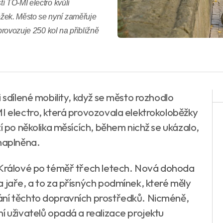
í TO-MI electro kvůli
žek. Město se nyní zaměřuje
provozuje 250 kol na přibližně
 sdílené mobility, když se město rozhodlo
MI electro, která provozovala elektrokoloběžky
í po několika měsících, během nichž se ukázalo,
 naplněna.
e Králové po téměř třech letech. Nová dohoda
 jaře, a to za přísných podmínek, které měly
ání těchto dopravních prostředků. Nicméně,
í uživatelů opadá a realizace projektu