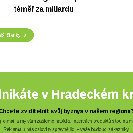
téměř za miliardu
lší články
nikáte v Hradeckém kr
Chcete zviditelnit svůj byznys v našem regionu
 e-mail a my vám zašleme nabídku inzertních produktů šitou na mí
Reklama u nás osloví ty správné lidi – vaše budoucí zákazníky!