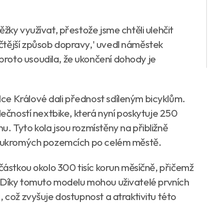
žky využívat, přestože jsme chtěli ulehčit
čtější způsob dopravy,' uvedl náměstek
roto usoudila, že ukončení dohody je
ce Králové dali přednost sdíleným bicyklům.
lečností nextbike, která nyní poskytuje 250
. Tyto kola jsou rozmístěny na přibližně
 soukromých pozemcích po celém městě.
 částkou okolo 300 tisíc korun měsíčně, přičemž
. Díky tomuto modelu mohou uživatelé prvních
, což zvyšuje dostupnost a atraktivitu této