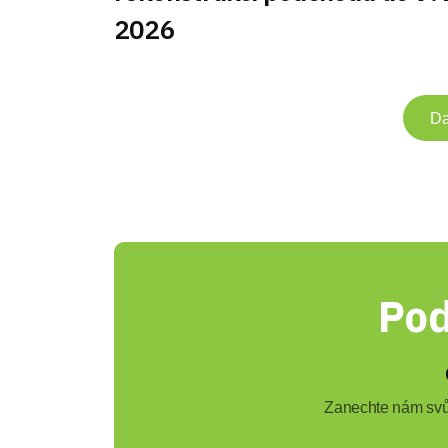
2026
Da
Pod
Zanechte nám svůj