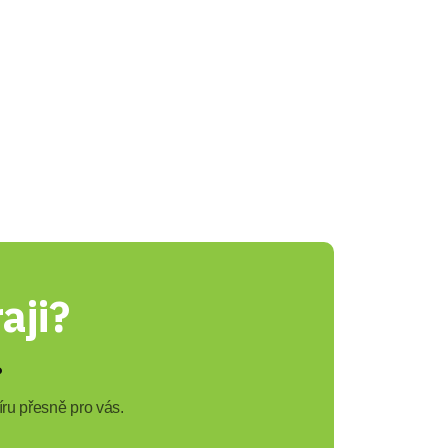
aji?
?
ru přesně pro vás.