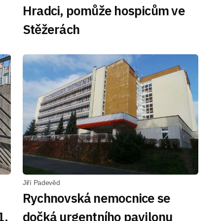
Hradci, pomůže hospicům ve
Stěžerách
Jiří Padevěd
Rychnovská nemocnice se
1.
dočká urgentního pavilonu