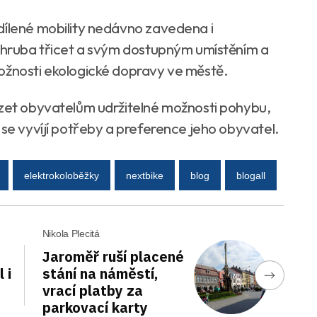
dílené mobility nedávno zavedena i
 zhruba třicet a svým dostupným umístěním a
ožnosti ekologické dopravy ve městě.
ízet obyvatelům udržitelné možnosti pohybu,
 se vyvíjí potřeby a preference jeho obyvatel.
elektrokoloběžky
nextbike
blog
blogall
Nikola Plecitá
Jaroměř ruší placené
 i
stání na náměstí,
vrací platby za
parkovací karty