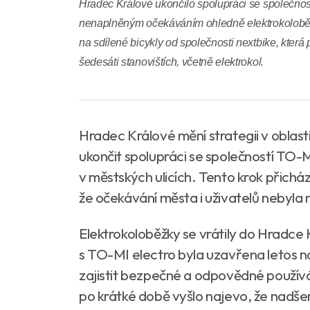
Hradec Králové ukončilo spolupráci se společnost
nenaplněným očekáváním ohledně elektrokolobě
na sdílené bicykly od společnosti nextbike, která 
šedesáti stanovištích, včetně elektrokol.
Hradec Králové mění strategii v oblasti
ukončit spolupráci se společností TO-
v městských ulicích. Tento krok přicház
že očekávání města i uživatelů nebyla
Elektrokoloběžky se vrátily do Hradc
s TO-MI electro byla uzavřena letos na
zajistit bezpečné a odpovědné použív
po krátké době vyšlo najevo, že nadšen