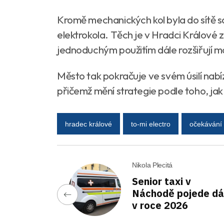
Kromě mechanických kol byla do sítě s
elektrokola. Těch je v Hradci Králové
jednoduchým použitím dále rozšiřují m
Město tak pokračuje ve svém úsilí nab
přičemž mění strategie podle toho, jak
hradec králové
to-mi electro
očekávání
Nikola Plecitá
Senior taxi v
Náchodě pojede dál
v roce 2026