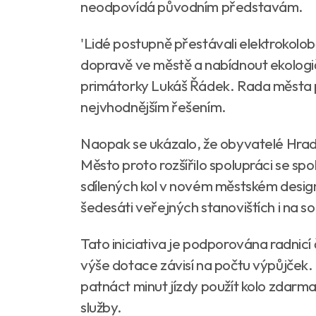
neodpovídá původním představám.
'Lidé postupně přestávali elektrokolobě
dopravě ve městě a nabídnout ekologi
primátorky Lukáš Řádek. Rada města p
nejvhodnějším řešením.
Naopak se ukázalo, že obyvatelé Hrad
Město proto rozšířilo spolupráci se spo
sdílených kol v novém městském designu
šedesáti veřejných stanovištích i na
Tato iniciativa je podporována radnicí
výše dotace závisí na počtu výpůjček
patnáct minut jízdy použít kolo zdarma
služby.