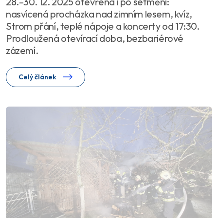
28.–30. 12. 2025 otevřená i po setmění:
nasvícená procházka nad zimním lesem, kvíz,
Strom přání, teplé nápoje a koncerty od 17:30.
Prodloužená otevírací doba, bezbariérové
zázemí.
Celý článek