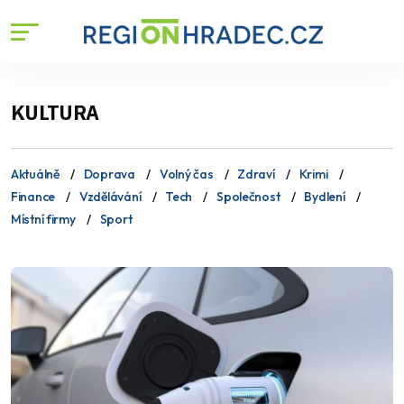
KULTURA
Aktuálně
Doprava
Volný čas
Zdraví
Krimi
Finance
Vzdělávání
Tech
Společnost
Bydlení
Místní firmy
Sport