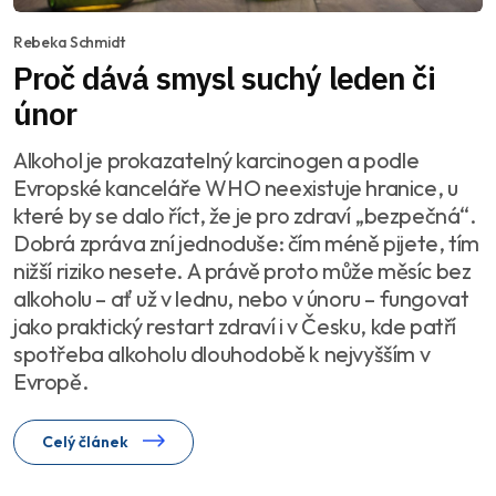
Rebeka Schmidt
Proč dává smysl suchý leden či
únor
Alkohol je prokazatelný karcinogen a podle
Evropské kanceláře WHO neexistuje hranice, u
které by se dalo říct, že je pro zdraví „bezpečná“.
Dobrá zpráva zní jednoduše: čím méně pijete, tím
nižší riziko nesete. A právě proto může měsíc bez
alkoholu – ať už v lednu, nebo v únoru – fungovat
jako praktický restart zdraví i v Česku, kde patří
spotřeba alkoholu dlouhodobě k nejvyšším v
Evropě.
Celý článek