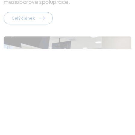
mezioborové spolupráce.
Celý článek
Lenka Hubingerová