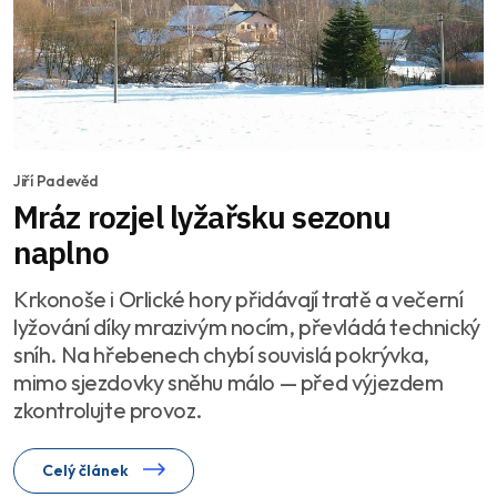
Jiří Padevěd
Mráz rozjel lyžařsku sezonu
naplno
Krkonoše i Orlické hory přidávají tratě a večerní
lyžování díky mrazivým nocím, převládá technický
sníh. Na hřebenech chybí souvislá pokrývka,
mimo sjezdovky sněhu málo — před výjezdem
zkontrolujte provoz.
Celý článek