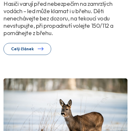
Hasiči varují před nebezpečím na zamrzlých
vodách – led může klamat i u břehu. Děti
nenechávejte bez dozoru, na tekoucí vodu
nevstupujte, při propadnutí volejte 150/112 a
pomáhejte z břehu.
Celý článek