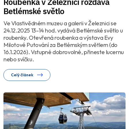
Roubenka v Železnici rozdává
Betlémské světlo
Ve Vlastivědném muzeu a galerii v Železnici se
24.12.2025 13–14 hod. vydává Betlémské světlo u
roubenky. Otevřená roubenka a výstava Evy
Milotové Putování za Betlémským světlem (do
16.1.2026). Vstupné dobrovolné, přineste lucernu
nebo svíčku.
Celý článek