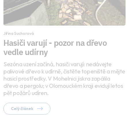
Jiřina Suchorová
Hasiči varují - pozor na dřevo
vedle udírny
Sezóna uzení začíná, hasiči varují: nedávejte
palivové dřevo k udírně, čistěte topeniště a mějte
hasicí prostředky. V Mohelnici jiskra zapálila
dřevo a pergolu; v Olomouckém kraji evidují letos
pět požárů udíren.
Celý článek