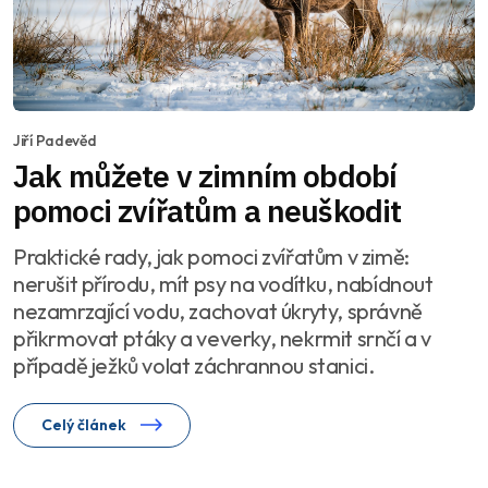
Jiří Padevěd
Jak můžete v zimním období
pomoci zvířatům a neuškodit
Praktické rady, jak pomoci zvířatům v zimě:
nerušit přírodu, mít psy na vodítku, nabídnout
nezamrzající vodu, zachovat úkryty, správně
přikrmovat ptáky a veverky, nekrmit srnčí a v
případě ježků volat záchrannou stanici.
Celý článek