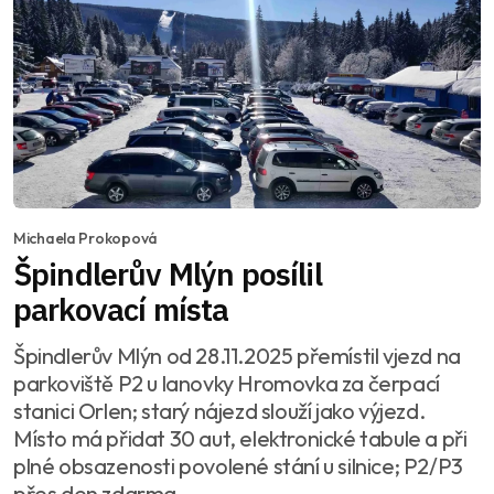
Michaela Prokopová
Špindlerův Mlýn posílil
parkovací místa
Špindlerův Mlýn od 28.11.2025 přemístil vjezd na
parkoviště P2 u lanovky Hromovka za čerpací
stanici Orlen; starý nájezd slouží jako výjezd.
Místo má přidat 30 aut, elektronické tabule a při
plné obsazenosti povolené stání u silnice; P2/P3
přes den zdarma.