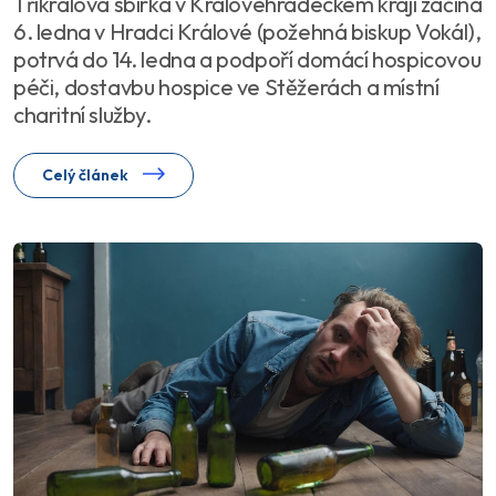
Tříkrálová sbírka v Královéhradeckém kraji začíná
6. ledna v Hradci Králové (požehná biskup Vokál),
potrvá do 14. ledna a podpoří domácí hospicovou
péči, dostavbu hospice ve Stěžerách a místní
charitní služby.
Celý článek