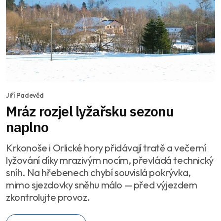
Jiří Padevěd
Mráz rozjel lyžařsku sezonu
naplno
Krkonoše i Orlické hory přidávají tratě a večerní
lyžování díky mrazivým nocím, převládá technický
sníh. Na hřebenech chybí souvislá pokrývka,
mimo sjezdovky sněhu málo — před výjezdem
zkontrolujte provoz.