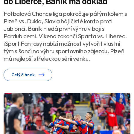
do Liberce, Baník má odklad
Fotbalová Chance liga pokračuje pátým kolem s
Plzeň vs. Dukla, Slavia hájí čisté konto proti
Jablonci. Baník hledá první výhru v boji s
Pardubicemi. Víkend zakončí Sparta vs. Liberec.
iSport Fantasy nabízí možnost vytvořit vlastní
tým s šancí na výhru sportovního zájezdu. Plzeň
má nejlepší střeleckou sérii venku.
Celý článek