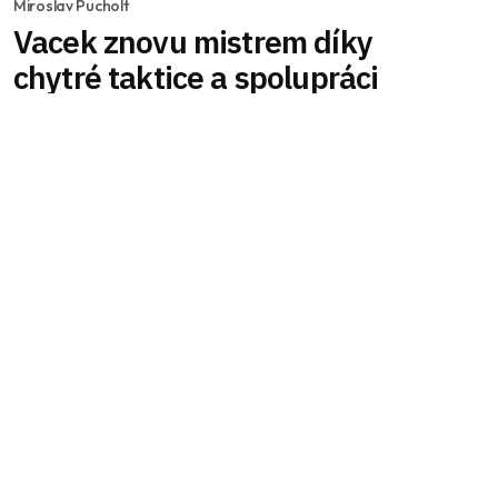
Miroslav Pucholt
Vacek znovu mistrem díky
chytré taktice a spolupráci
Loňský cyklistický šampionát přinesl Mathiasi
Vackovi frustraci kvůli taktice soupeřů. Letos se
však připravil a dohodl se s ostatními českými
závodníky na spolupráci. Po náročném závodě na
Slovensku, díky chytré taktice a osamostatnění
se s Lukášem Kubišem, získal Vacek druhý titul
českého šampiona.
Celý článek