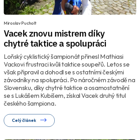
Miroslav Pucholt
Vacek znovu mistrem díky
chytré taktice a spolupráci
Loňský cyklistický šampionát přinesl Mathiasi
Vackovi frustraci kvůli taktice soupeřů. Letos se
však připravil a dohodl se s ostatními českými
závodníky na spolupráci. Po náročném závodě na
Slovensku, díky chytré taktice a osamostatnění
se s Lukášem Kubišem, získal Vacek druhý titul
českého šampiona.
Celý článek