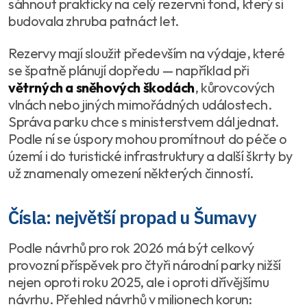
sáhnout prakticky na celý rezervní fond, který si
budovala zhruba patnáct let.
Rezervy mají sloužit především na výdaje, které
se špatně plánují dopředu — například při
větrných a sněhových škodách
, kůrovcových
vlnách nebo jiných mimořádných událostech.
Správa parku chce s ministerstvem dál jednat.
Podle ní se úspory mohou promítnout do péče o
území i do turistické infrastruktury a další škrty by
už znamenaly omezení některých činností.
Čísla: největší propad u Šumavy
Podle návrhů pro rok 2026 má být celkový
provozní příspěvek pro čtyři národní parky nižší
nejen oproti roku 2025, ale i oproti dřívějšímu
návrhu. Přehled návrhů v milionech korun: