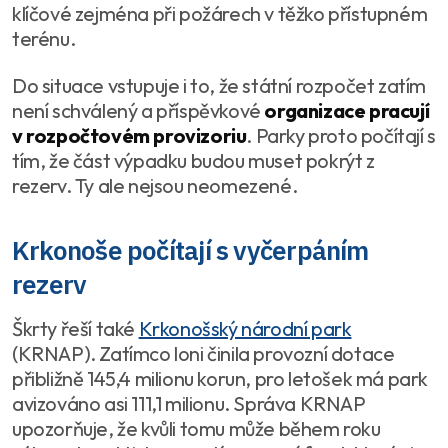
klíčové zejména při požárech v těžko přístupném
terénu.
Do situace vstupuje i to, že státní rozpočet zatím
není schválený a příspěvkové
organizace pracují
v rozpočtovém provizoriu
. Parky proto počítají s
tím, že část výpadku budou muset pokrýt z
rezerv. Ty ale nejsou neomezené.
Krkonoše počítají s vyčerpáním
rezerv
Škrty řeší také
Krkonošský národní park
(KRNAP). Zatímco loni činila provozní dotace
přibližně 145,4 milionu korun, pro letošek má park
avizováno asi 111,1 milionu. Správa KRNAP
upozorňuje, že kvůli tomu může během roku