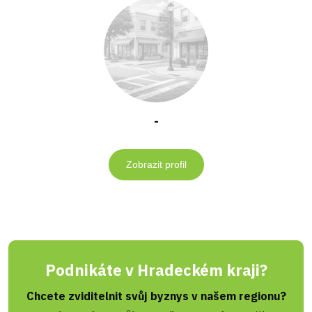
-
Zobrazit profil
Podnikáte v Hradeckém kraji?
Chcete zviditelnit svůj byznys v našem regionu?