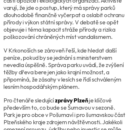
části opozice i ekologických organizací. Aktivisté
varují, že jde o postup, který má správy parků
dlouhodobě finančně vyčerpat a oslabit ochranu
přírody i výkon státní správy. V debatě se opět
objevuje i téma kapacit stráže přírody a rizika
poškozování chráněných míst vandalismem.
V Krkonoších se zároveň řeší, kde hledat další
peníze, pokud by se jednání s ministerstvem
nevedla úspěšně. Správa parku uvádí, že zvýšení
těžby dřeva bere jen jako krajní možnost, a
připomíná, že zásahy v lesích se řídí schváleným
lesním hospodářským plánem.
Pro čtenáře sledující
zprávy Plzeň
je klíčové
především to, co bude se Šumavou v sezoně.
Park je pro obce v Pošumaví i pro šumavskou část
Plzeňského kraje zdrojem návštěvnosti. Jakékoli
omezení provozu, údržby nebo investic se může