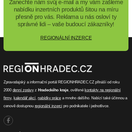
Zanechte nám svůj e-mail a my vám zašleme
nabídku inzertních produktů šitou na míru
přesně pro vás. Reklama u nás osloví ty
správné lidi – vaše budoucí zákazníky!
REGIONÁLNÍ INZERCE
Zpravodajský a informační portál REGIONHRADEC.CZ přináší od roku
2000
denní zprávy
z
Hradeckého kraje
, ověřené
kontakty na regionální
firmy
,
kalendář akcí
,
nabídky práce
a mnoho dalšího. Nabízí také účinnou a
cenově dostupnou
regionální inzerci
pro podnikatele i jednotlivce.