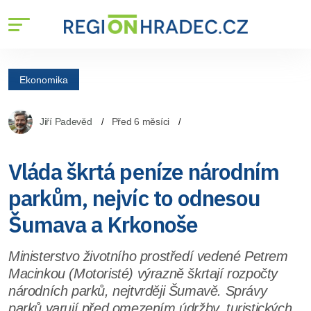
Ekonomika
Jiří Padevěd
Před 6 měsíci
Vláda škrtá peníze národním
parkům, nejvíc to odnesou
Šumava a Krkonoše
Ministerstvo životního prostředí vedené Petrem
Macinkou (Motoristé) výrazně škrtají rozpočty
národních parků, nejtvrději Šumavě. Správy
parků varují před omezením údržby, turistických