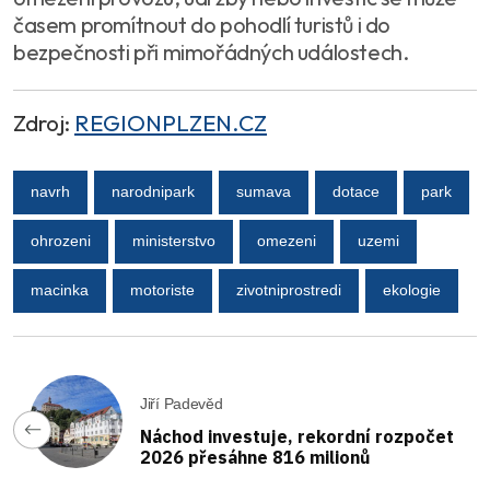
časem promítnout do pohodlí turistů i do
bezpečnosti při mimořádných událostech.
Zdroj:
REGIONPLZEN.CZ
navrh
narodnipark
sumava
dotace
park
ohrozeni
ministerstvo
omezeni
uzemi
macinka
motoriste
zivotniprostredi
ekologie
Jiří Padevěd
Náchod investuje, rekordní rozpočet
2026 přesáhne 816 milionů