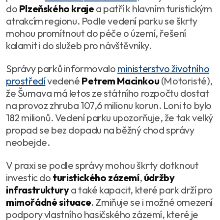
do
Plzeňského kraje
a patří k hlavním turistickým
atrakcím regionu. Podle vedení parku se škrty
mohou promítnout do péče o území, řešení
kalamit i do služeb pro návštěvníky.
Správy parků informovalo
ministerstvo životního
prostředí
vedené
Petrem Macinkou
(Motoristé),
že Šumava má letos ze státního rozpočtu dostat
na provoz zhruba 107,6 milionu korun. Loni to bylo
182 milionů. Vedení parku upozorňuje, že tak velký
propad se bez dopadu na běžný chod správy
neobejde.
V praxi se podle správy mohou škrty dotknout
investic do
turistického zázemí
,
údržby
infrastruktury
a také kapacit, které park drží pro
mimořádné situace
. Zmiňuje se i možné omezení
podpory vlastního hasičského zázemí, které je