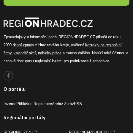
Zpravodajský a informační portál REGIONHRADEC.CZ přináší od roku
2000
denní zprávy
z
Hradeckého kraje
, ověřené
kontakty na regionální
firmy
,
kalendář akcí
,
nabídky práce
a mnoho dalšího. Nabízí také účinnou a
cenově dostupnou
regionální inzerci
pro podnikatele i jednotlivce.
O portálu
Inzerce
Přihlášení
Registrace
Archiv Zpráv
RSS
Regionální portály
REGIONPLZEN.CZ
REGIONPARDUBICKO.CZ