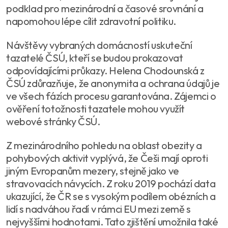
podklad pro mezinárodní a časové srovnání a
napomohou lépe cílit zdravotní politiku.
Návštěvy vybraných domácností uskuteční
tazatelé ČSÚ, kteří se budou prokazovat
odpovídajícími průkazy. Helena Chodounská z
ČSÚ zdůrazňuje, že anonymita a ochrana údajů je
ve všech fázích procesu garantována. Zájemci o
ověření totožnosti tazatele mohou využít
webové stránky ČSÚ.
Z mezinárodního pohledu na oblast obezity a
pohybových aktivit vyplývá, že Češi mají oproti
jiným Evropanům mezery, stejně jako ve
stravovacích návycích. Z roku 2019 pochází data
ukazující, že ČR se s vysokým podílem obézních a
lidí s nadváhou řadí v rámci EU mezi země s
nejvyššími hodnotami. Tato zjištění umožnila také