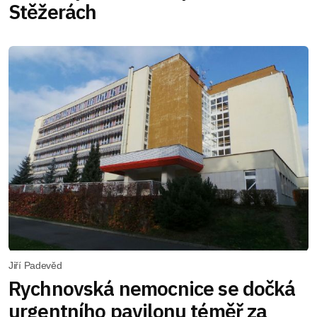
Stěžerách
Jiří Padevěd
Rychnovská nemocnice se dočká
urgentního pavilonu téměř za