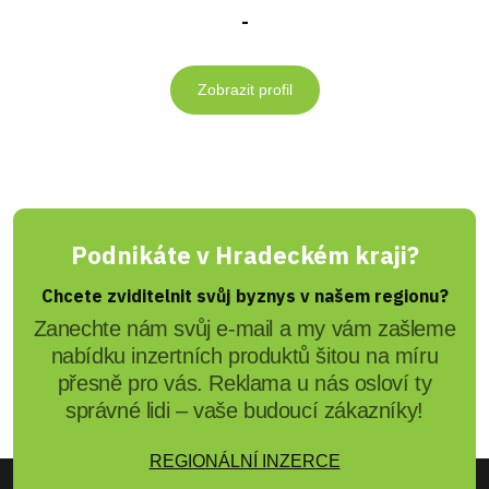
-
Zobrazit profil
Podnikáte v Hradeckém kraji?
Chcete zviditelnit svůj byznys v našem regionu?
Zanechte nám svůj e-mail a my vám zašleme
nabídku inzertních produktů šitou na míru
přesně pro vás. Reklama u nás osloví ty
správné lidi – vaše budoucí zákazníky!
REGIONÁLNÍ INZERCE