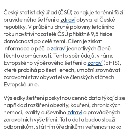
Český statistický úřad (ČSÚ) zahajuje terénní fázi
pravidelného šetření o
zdraví
obyvatel České
republiky. V průběhu druhé poloviny letošního
roku navštíví tazatelé ČSÚ přibližně 9,5 tisíce
domácností po celé zemi. Cílem je získat
informace o péči o
zdraví
jednotlivých členů
těchto domácností. Tento sběr údajů, v rámci
Evropského výběrového šetření o
zdraví
(EHIS),
které probíhá po šesti letech, umožní srovnávat
zdravotní stav obyvatel ve členských státech
Evropské unie.
Výsledky šetření poskytnou cenná data týkající se
například rozšíření obezity, kouření, chronických
nemocí, kvality duševního
zdraví
a prováděných
zdravotních vyšetření. Tato data budou sloužit
odborníkům, státním úředníkům i veřejnosti jako