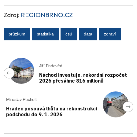
Zdroj:
REGIONBRNO.CZ
průzkum
statistika
čsú
data
zdraví
Jiří Padevěd
Náchod investuje, rekordní rozpočet
2026 přesáhne 816 milionů
Miroslav Pucholt
Hradec posouvá lhůtu na rekonstrukci
podchodu do 9. 1. 2026