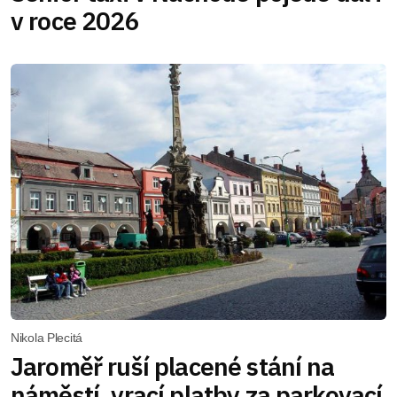
v roce 2026
Nikola Plecitá
Jaroměř ruší placené stání na
náměstí, vrací platby za parkovací