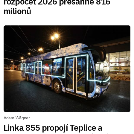
rozpočet 2026 přesáhne 816
milionů
Adam Wágner
Linka 855 propojí Teplice a