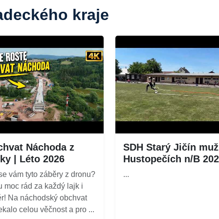
radeckého kraje
hvat Náchoda z
SDH Starý Jičín muž
ky | Léto 2026
Hustopečích n/B 20
 se vám tyto záběry z dronu?
...
 moc rád za každý lajk i
r! Na náchodský obchvat
ekalo celou věčnost a pro ...