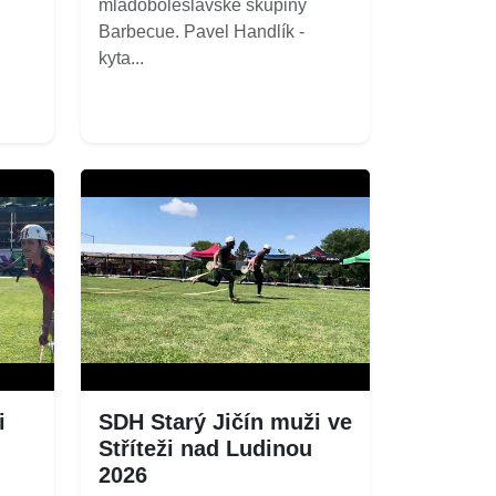
mladoboleslavské skupiny
Barbecue. Pavel Handlík -
kyta...
i
SDH Starý Jičín muži ve
Stříteži nad Ludinou
2026