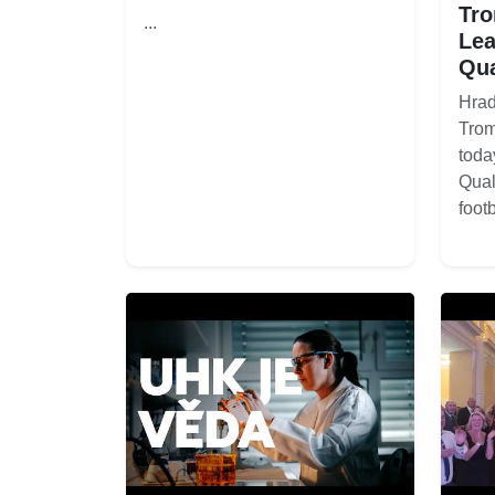
Tro
...
Lea
Qua
Hrad
Tro
toda
Qual
footb