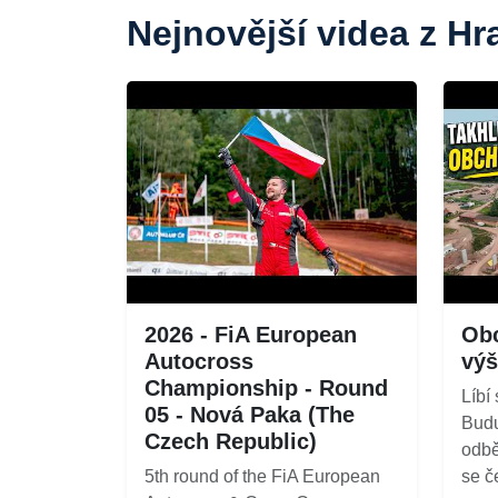
Nejnovější videa z H
2026 - FiA European
Obc
Autocross
výš
Championship - Round
Líbí
05 - Nová Paka (The
Budu
Czech Republic)
odbě
5th round of the FiA European
se č