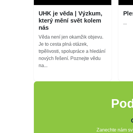
UHK je věda | Výzkum,
Ple
který mění svět kolem
...
nás
Věda není jen okamžik objevu.
Je to cesta plná otázek,
trpělivosti, spolupráce a hledání
nových řešení. Poznejte vědu
na...
Pod
Zanechte nám svů