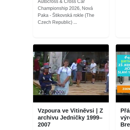
Autocross & Cross Car
Championship 2026, Nová
Paka - Štikovská rokle (The
Czech Republic) ...
Vzpoura ve Vitiněvsi | Z
Přá
archivu Jedničky 1999–
výr
2007
Bre