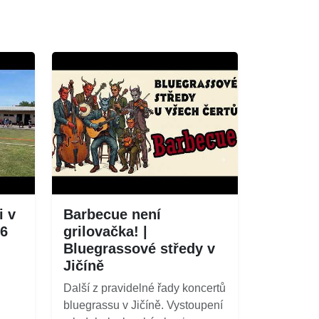
i v
Barbecue není
26
grilovačka! |
Bluegrassové středy v
Jičíně
Další z pravidelné řady koncertů
bluegrassu v Jičíně. Vystoupení