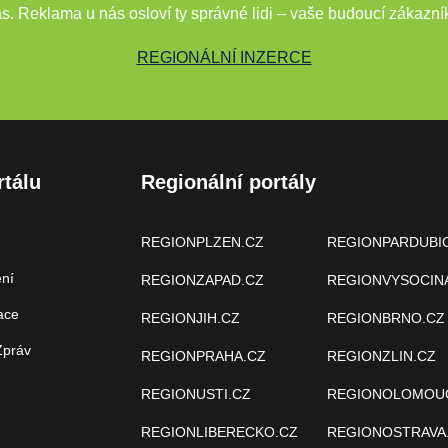
s. Reklama u nás osloví ty správné lidi – vaše budoucí zákazní
REGIONÁLNÍ INZERCE
rtálu
Regionální portály
REGIONPLZEN.CZ
REGIONPARDUBI
ení
REGIONZAPAD.CZ
REGIONVYSOCIN
ace
REGIONJIH.CZ
REGIONBRNO.CZ
Zpráv
REGIONPRAHA.CZ
REGIONZLIN.CZ
REGIONUSTI.CZ
REGIONOLOMOU
REGIONLIBERECKO.CZ
REGIONOSTRAVA