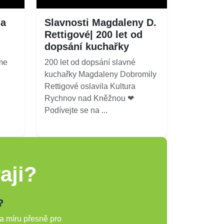
la
Slavnosti Magdaleny D.
Rettigové| 200 let od
dopsání kuchařky
me
200 let od dopsání slavné
kuchařky Magdaleny Dobromily
Rettigové oslavila Kultura
Rychnov nad Kněžnou ❤
Podívejte se na ...
aji?
?
a míru přesně pro