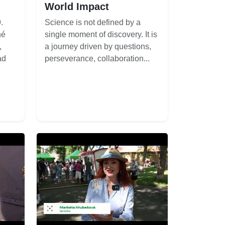
World Impact
.
Science is not defined by a
né
single moment of discovery. It is
,
a journey driven by questions,
ad
perseverance, collaboration...