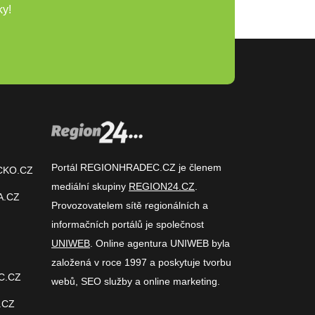
ky!
Portál REGIONHRADEC.CZ je členem
CKO.CZ
mediální skupiny
REGION24.CZ
.
A.CZ
Provozovatelem sítě regionálních a
informačních portálů je společnost
UNIWEB
. Online agentura UNIWEB byla
založená v roce 1997 a poskytuje tvorbu
C.CZ
webů, SEO služby a online marketing.
.CZ