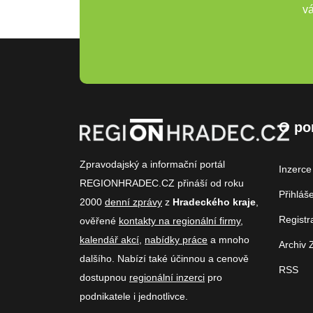
vá
O po
Zpravodajský a informační portál
Inzerce
REGIONHRADEC.CZ přináší od roku
Přihláš
2000
denní zprávy
z
Hradeckého kraje
,
Registr
ověřené
kontakty na regionální firmy
,
kalendář akcí
,
nabídky práce
a mnoho
Archiv 
dalšího. Nabízí také účinnou a cenově
RSS
dostupnou
regionální inzerci
pro
podnikatele i jednotlivce.