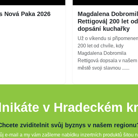
s Nová Paka 2026
Magdalena Dobromi
Rettigová| 200 let od
dopsání kuchařky
Už o víkendu si připomene
200 let od chvíle, kdy
Magdalena Dobromila
Rettigová dopsala v našem
městě svoji slavnou ......
nikáte v Hradeckém kr
Chcete zviditelnit svůj byznys v našem regionu
j e-mail a my vám zašleme nabídku inzertních produktů šitou n