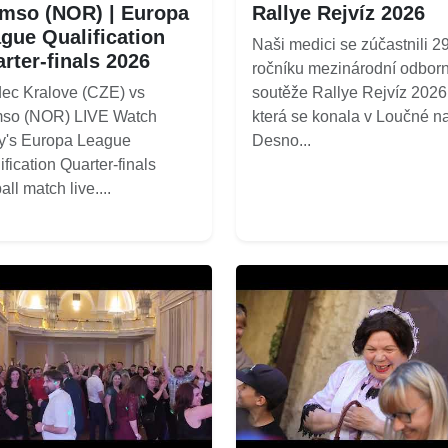
mso (NOR) | Europa
Rallye Rejvíz 2026
gue Qualification
Naši medici se zúčastnili 29
rter-finals 2026
ročníku mezinárodní odbor
ec Kralove (CZE) vs
soutěže Rallye Rejvíz 2026
mso (NOR) LIVE Watch
která se konala v Loučné n
y's Europa League
Desno...
ification Quarter-finals
all match live....