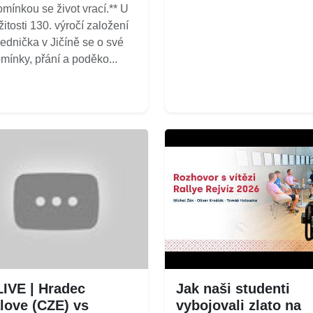
mínkou se život vrací.** U
žitosti 130. výročí založení
ednička v Jičíně se o své
mínky, přání a poděko...
LIVE | Hradec
Jak naši studenti
love (CZE) vs
vybojovali zlato na