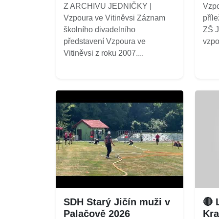
Z ARCHIVU JEDNIČKY |
Vzpo
Vzpoura ve Vitiněvsi Záznam
příle
školního divadelního
ZŠ J
představení Vzpoura ve
vzpo
Vitiněvsi z roku 2007....
SDH Starý Jičín muži v
🔴 
Palačově 2026
Kra